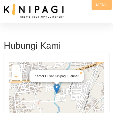
MENU
Hubungi Kami
+
×
−
Kantor Pusat Kinipagi Planner